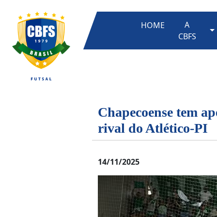
A
HOME
T
CBFS
Chapecoense tem ape
rival do Atlético-PI
14/11/2025