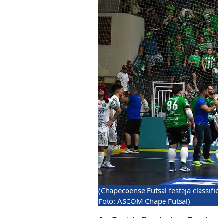
(Chapecoense Futsal festeja classif
Foto: ASCOM Chape Futsal)