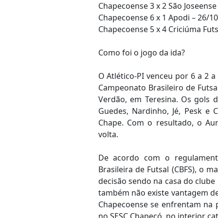
Chapecoense 3 x 2 São Joseense –
Chapecoense 6 x 1 Apodi – 26/10 –
Chapecoense 5 x 4 Criciúma Futsa
Como foi o jogo da ida?
O Atlético-PI venceu por 6 a 2 
Campeonato Brasileiro de Futsal
Verdão, em Teresina. Os gols 
Guedes, Nardinho, Jé, Pesk e 
Chape. Com o resultado, o Au
volta.
De acordo com o regulamento
Brasileira de Futsal (CBFS), o 
decisão sendo na casa do clube
também não existe vantagem de g
Chapecoense se enfrentam na pr
no SESC Chapecó, no interior ca