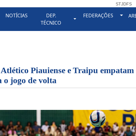
STJDFS
Toggl
NOTÍCIAS
DEP.
FEDERAÇÕES
AR
oggle Dropdown
Toggle Dropdown
TÉCNICO
: Atlético Piauiense e Traipu empatam
a o jogo de volta