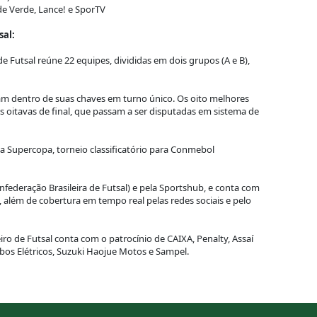
de Verde, Lance! e SporTV
sal:
 Futsal reúne 22 equipes, divididas em dois grupos (A e B),
tam dentro de suas chaves em turno único. Os oito melhores
 oitavas de final, que passam a ser disputadas em sistema de
 a Supercopa, torneio classificatório para Conmebol
federação Brasileira de Futsal) e pela Sportshub, e conta com
, além de cobertura em tempo real pelas redes sociais e pelo
o de Futsal conta com o patrocínio de CAIXA, Penalty, Assaí
abos Elétricos, Suzuki Haojue Motos e Sampel.