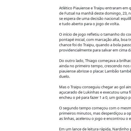
Atlético Piauiense e Traipu entraram em 
de Futsal na manhã deste domingo, 23, n
se espera de uma decisão nacional: equilí
e tudo aberto para o jogo de volta.
O início de jogo refletiu o tamanho do c
pontapé inicial, com marcação alta, boa t
chance foi do Traipu, quando a bola pass
providencialmente para salvar em cima da
Do outro lado, Thiago começava a brilhar.
ainda no primeiro tempo, crescendo nos 
piauiense abrisse o placar. Lambão tamb
duelo.
Mas o Traipu conseguiu chegar ao gol ai
açucarado de Lukinhas e executou uma fin
encheu o pé para fazer 1 a 0, um golaço par
O segundo tempo começou com o mesmo ri
primeiros minutos, mas desperdiçou a op
as linhas, acelerou o jogo e encontrou o 
Em um lance de leitura rápida, Nardinho 