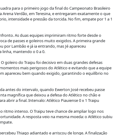
quadra para o primeiro jogo da final do Campeonato Brasileiro
a Arena Verdão, em Teresina, e entregaram exatamente o que
brio, intensidade e pressão da torcida. No fim, empate por 1 a 1
onfronto. As duas equipes imprimiram ritmo forte desde o
roca de passes e goleiros muito exigidos. A primeira grande
ou por Lambão e já ia entrando, mas Jé apareceu
 linha, mantendo o 0 a 0.
 O goleiro do Traipu foi decisivo em duas grandes defesas
momentos mais perigosos do Atlético e evitando que a equipe
ém apareceu bem quando exigido, garantindo o equilíbrio no
nda antes do intervalo, quando Ewerton José recebeu passe
ta magnífica que deixou a defesa do Atlético no chão e
a abrir a final. Intervalo: Atlético Piauiense 0 x 1 Traipu
tmo intenso. O Traipu teve chance de ampliar logo nos
ortunidade. A resposta veio na mesma moeda: o Atlético subiu
empate.
percebeu Thiago adiantado e arriscou de longe. A finalização