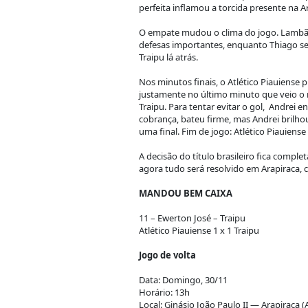
perfeita inflamou a torcida presente na A
O empate mudou o clima do jogo. Lambão 
defesas importantes, enquanto Thiago seg
Traipu lá atrás.
Nos minutos finais, o Atlético Piauiense p
justamente no último minuto que veio o mo
Traipu. Para tentar evitar o gol,
Andrei en
cobrança, bateu firme, mas Andrei brilh
uma final. Fim de jogo: Atlético Piauiense 
A decisão do título brasileiro fica compl
agora tudo será resolvido em Arapiraca, 
MANDOU BEM CAIXA
11 – Ewerton José – Traipu
Atlético Piauiense 1 x 1 Traipu
Jogo de volta
Data: Domingo, 30/11
Horário: 13h
Local: Ginásio João Paulo II — Arapiraca (