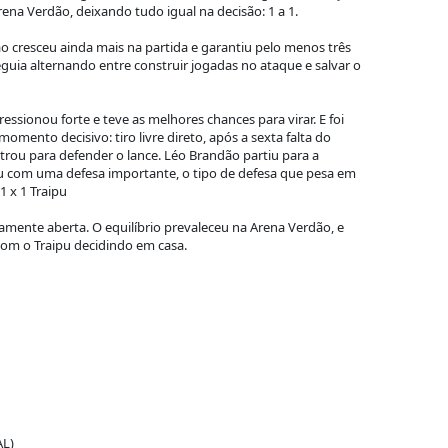
rena Verdão, deixando tudo igual na decisão: 1 a 1.
cresceu ainda mais na partida e garantiu pelo menos três
uia alternando entre construir jogadas no ataque e salvar o
ressionou forte e teve as melhores chances para virar. E foi
mento decisivo: tiro livre direto, após a sexta falta do
trou para defender o lance. Léo Brandão partiu para a
ou com uma defesa importante, o tipo de defesa que pesa em
1 x 1 Traipu
etamente aberta. O equilíbrio prevaleceu na Arena Verdão, e
com o Traipu decidindo em casa.
AL)